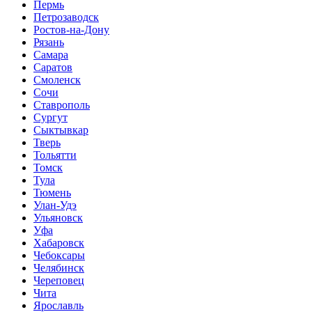
Пермь
Петрозаводск
Ростов-на-Дону
Рязань
Самара
Саратов
Смоленск
Сочи
Ставрополь
Сургут
Сыктывкар
Тверь
Тольятти
Томск
Тула
Тюмень
Улан-Удэ
Ульяновск
Уфа
Хабаровск
Чебоксары
Челябинск
Череповец
Чита
Ярославль